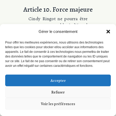
Article 10. Force majeure
Cindy Ringot ne pourra être
tenue responsable à l’égard
du Client en cas
Gérer le consentement
d’inexécution de ses
Pour offrir les meilleures expériences, nous utilisons des technologies
obligations résultantes d’un
telles que les cookies pour stocker et/ou accéder aux informations des
évènement de force majeure.
appareils. Le fait de consentir à ces technologies nous permettra de traiter
Sont considérés comme cas
des données telles que le comportement de navigation ou les ID uniques
sur ce site. Le fait de ne pas consentir ou de retirer son consentement peut
de force majeure ou cas
avoir un effet négatif sur certaines caractéristiques et fonctions.
fortuit, outre ceux
habituellement reconnus par
Accepter
la jurisprudence des Cours
et Tribunaux français et sans
Refuser
que cette liste soit restrictive
: la maladie ou l’accident du
Voir les préférences
consultant, les grèves ou
conflits sociaux, les